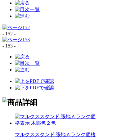
- 152 -
- 153 -
マルクススタンド 張地Ａランク価格